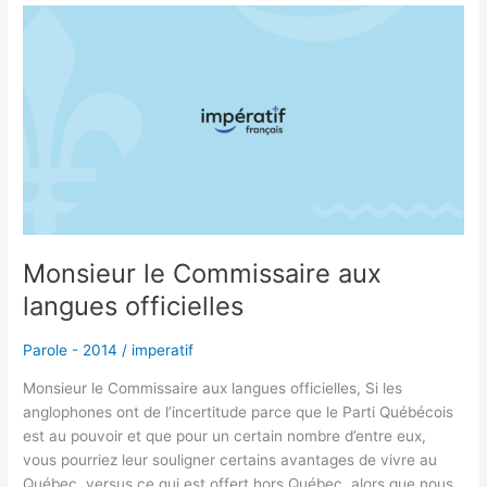
Monsieur
le
Commissaire
aux
langues
officielles
Monsieur le Commissaire aux
langues officielles
Parole - 2014
/
imperatif
Monsieur le Commissaire aux langues officielles, Si les
anglophones ont de l’incertitude parce que le Parti Québécois
est au pouvoir et que pour un certain nombre d’entre eux,
vous pourriez leur souligner certains avantages de vivre au
Québec, versus ce qui est offert hors Québec, alors que nous