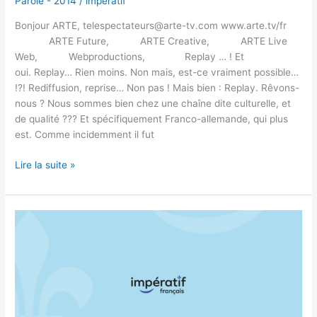
Parole - 2014
/
imperatif
Bonjour ARTE, telespectateurs@arte-tv.com www.arte.tv/fr
ARTE Future, ARTE Creative, ARTE Live
Web, Webproductions, Replay … ! Et
oui. Replay… Rien moins. Non mais, est-ce vraiment possible…
!?! Rediffusion, reprise… Non pas ! Mais bien : Replay. Rêvons-
nous ? Nous sommes bien chez une chaîne dite culturelle, et
de qualité ??? Et spécifiquement Franco-allemande, qui plus
est. Comme incidemment il fut
Lire la suite »
Au
pays
des
Weskarinis