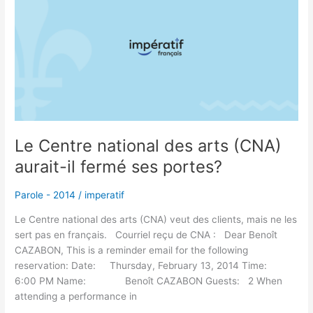
national
des
arts
(CNA)
aurait-
il
fermé
ses
portes?
Le Centre national des arts (CNA)
aurait-il fermé ses portes?
Parole - 2014
/
imperatif
Le Centre national des arts (CNA) veut des clients, mais ne les
sert pas en français. Courriel reçu de CNA : Dear Benoît
CAZABON, This is a reminder email for the following
reservation: Date: Thursday, February 13, 2014 Time:
6:00 PM Name: Benoît CAZABON Guests: 2 When
attending a performance in