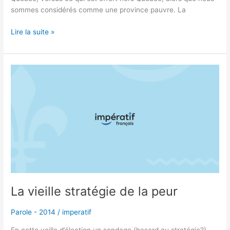
sommes considérés comme une province pauvre. La
Lire la suite »
La
vieille
stratégie
de
la
peur
La vieille stratégie de la peur
Parole - 2014
/
imperatif