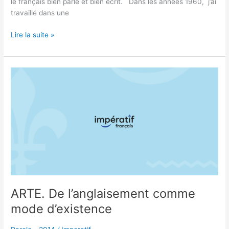
le français bien parlé et bien écrit. Dans les années 1960, j’ai
travaillé dans une
Lire la suite »
ARTE.
De
l’anglaisement
comme
mode
d’existence
ARTE. De l’anglaisement comme
mode d’existence