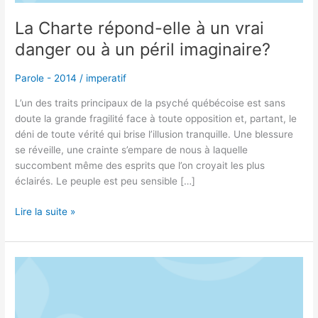
à
un
La Charte répond-elle à un vrai
péril
danger ou à un péril imaginaire?
imaginaire?
Parole - 2014
/
imperatif
L’un des traits principaux de la psyché québécoise est sans
doute la grande fragilité face à toute opposition et, partant, le
déni de toute vérité qui brise l’illusion tranquille. Une blessure
se réveille, une crainte s’empare de nous à laquelle
succombent même des esprits que l’on croyait les plus
éclairés. Le peuple est peu sensible […]
Lire la suite »
Le
Canada
nous
a