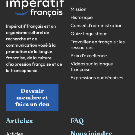
Mission
Historique
Conseil d’administration
Impératif français est un
organisme culturel de
Quizz linguistique
recherche et de
Travailler en français : les
communication voué à la
ressources
promotion de la langue
Prix d’excellence
française, de la culture
Vidéos sur la langue
d’expression française et de
française
la francophonie.
Expressions québécoises
Devenir
membre et
faire un don
Articles
FAQ
Nous joindre
Articles