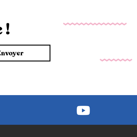
 !
Envoyer