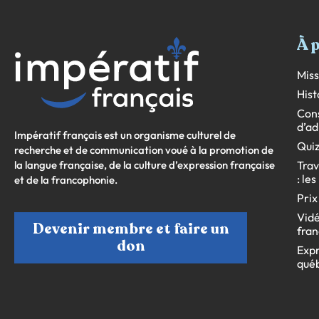
À 
Miss
Hist
Cons
d’ad
Impératif français est un organisme culturel de
Quiz
recherche et de communication voué à la promotion de
la langue française, de la culture d’expression française
Trav
: le
et de la francophonie.
Prix
Vidé
Devenir membre et faire un
fran
don
Expr
qué