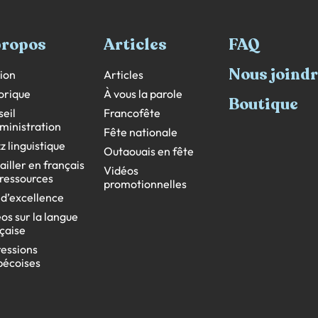
propos
Articles
FAQ
Nous joind
ion
Articles
orique
À vous la parole
Boutique
eil
Francofête
ministration
Fête nationale
z linguistique
Outaouais en fête
ailler en français
Vidéos
s ressources
promotionnelles
 d’excellence
os sur la langue
çaise
essions
bécoises