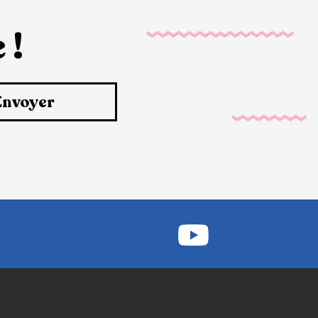
 !
Envoyer