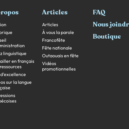
propos
Articles
FAQ
Nous joind
ion
Articles
orique
À vous la parole
Boutique
eil
Francofête
ministration
Fête nationale
z linguistique
Outaouais en fête
ailler en français
Vidéos
s ressources
promotionnelles
 d’excellence
os sur la langue
çaise
essions
bécoises