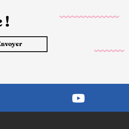
 !
Envoyer