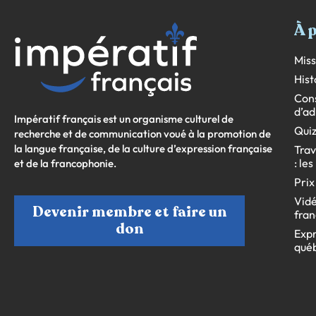
À 
Miss
Hist
Cons
d’ad
Impératif français est un organisme culturel de
Quiz
recherche et de communication voué à la promotion de
la langue française, de la culture d’expression française
Trav
: le
et de la francophonie.
Prix
Vidé
Devenir membre et faire un
fran
don
Expr
qué