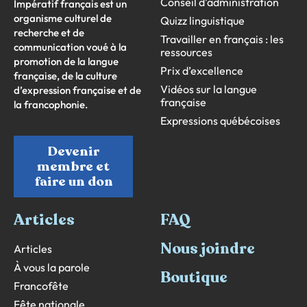
Conseil d’administration
Impératif français est un
organisme culturel de
Quizz linguistique
recherche et de
Travailler en français : les
communication voué à la
ressources
promotion de la langue
Prix d’excellence
française, de la culture
Vidéos sur la langue
d’expression française et de
française
la francophonie.
Expressions québécoises
Devenir
membre et
faire un don
Articles
FAQ
Nous joindre
Articles
À vous la parole
Boutique
Francofête
Fête nationale