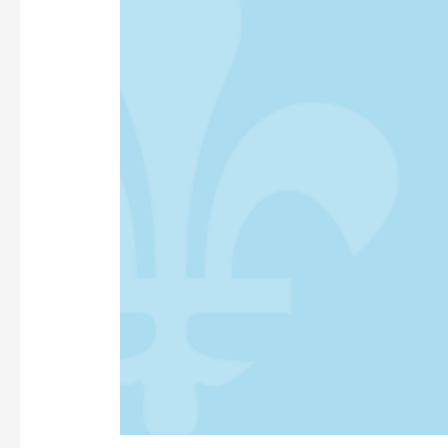
DU
QUÉBEC
–
PROGRAMME
2003