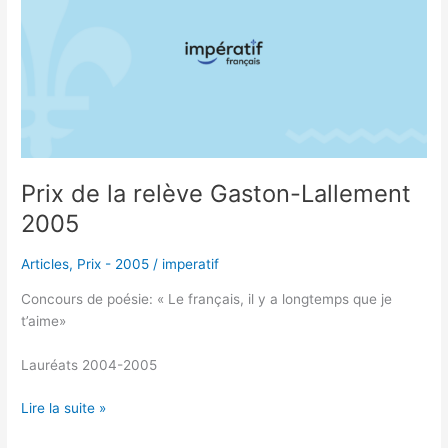
la
relève
Gaston-
Lallement
2005
Prix de la relève Gaston-Lallement
2005
Articles
,
Prix - 2005
/
imperatif
Concours de poésie: « Le français, il y a longtemps que je
t’aime»
Lauréats 2004-2005
Lire la suite »