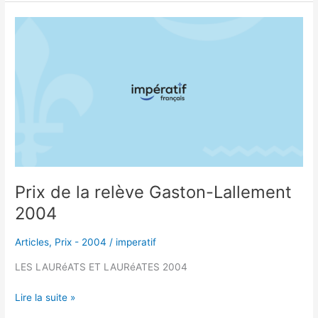
Prix
de
la
relève
Gaston-
Lallement
2004
Prix de la relève Gaston-Lallement
2004
Articles
,
Prix - 2004
/
imperatif
LES LAURéATS ET LAURéATES 2004
Lire la suite »