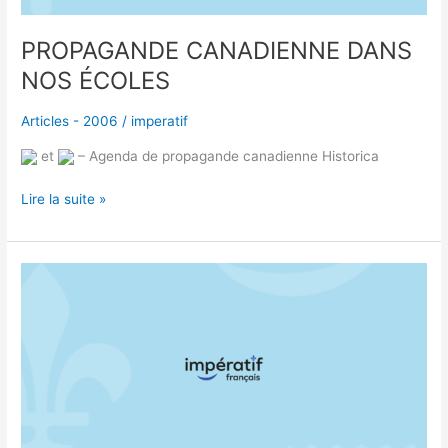
PROPAGANDE CANADIENNE DANS
NOS ÉCOLES
Articles - 2006
/
imperatif
et
– Agenda de propagande canadienne Historica
Lire la suite »
Les
lauréats
et
lauréates
du
prix
de
la