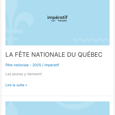
NATIONALE
DU
QUÉBEC
LA FÊTE NATIONALE DU QUÉBEC
Fête nationale - 2005
/
imperatif
Les jeunes y tiennent!
Lire la suite »
Prix
de