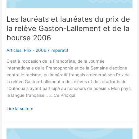
relève
Gaston-
Lallement
Les lauréats et lauréates du prix de
et
la relève Gaston-Lallement et de la
de
la
bourse 2006
bourse
2006
Articles
,
Prix - 2006
/
imperatif
C’est à l’occasion de la Francofête, de la Journée
internationale de la Francophonie et de la Semaine d’actions
contre le racisme, qu’Impératif français a décerné son Prix de
la relève Gaston-Lallement à des élèves et des étudiants de
l’Outaouais ayant participé au concours de poésie « Mon pays,
la langue française… ». Ce Prix qui
Lire la suite »
LA
FÊTE