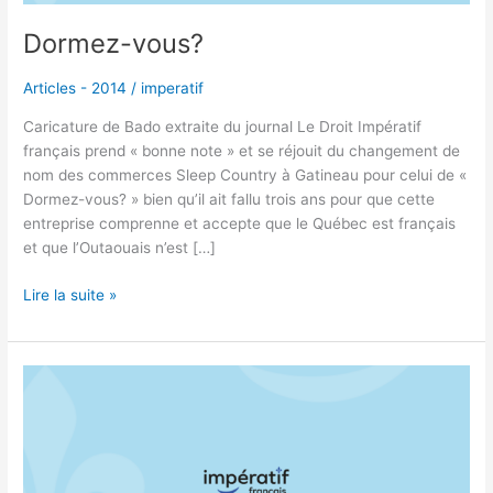
Dormez-vous?
Articles - 2014
/
imperatif
Caricature de Bado extraite du journal Le Droit Impératif
français prend « bonne note » et se réjouit du changement de
nom des commerces Sleep Country à Gatineau pour celui de «
Dormez-vous? » bien qu’il ait fallu trois ans pour que cette
entreprise comprenne et accepte que le Québec est français
et que l’Outaouais n’est […]
Lire la suite »
Dormez-
vous?
Sleep
Country
se