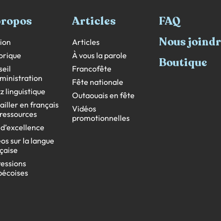
propos
Articles
FAQ
Nous joind
ion
Articles
orique
À vous la parole
Boutique
eil
Francofête
ministration
Fête nationale
z linguistique
Outaouais en fête
ailler en français
Vidéos
s ressources
promotionnelles
 d’excellence
os sur la langue
çaise
essions
bécoises