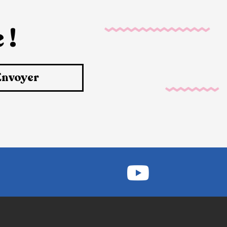
 !
Envoyer