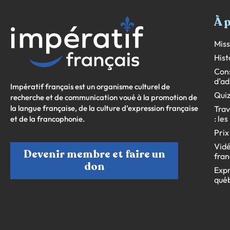
À 
Miss
Hist
Cons
d’ad
Impératif français est un organisme culturel de
Quiz
recherche et de communication voué à la promotion de
la langue française, de la culture d’expression française
Trav
: le
et de la francophonie.
Prix
Vidé
Devenir membre et faire un
fran
don
Expr
qué