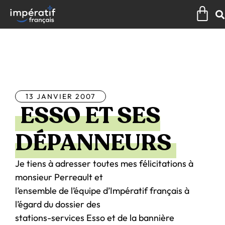
Aller
Pan
au
contenu
Tous les articles
13 JANVIER 2007
ESSO ET SES
DÉPANNEURS
Je tiens à adresser toutes mes félicitations à
monsieur Perreault et
l’ensemble de l’équipe d’Impératif français à
l’égard du dossier des
stations-services Esso et de la bannière