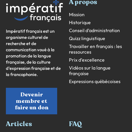
À propos
Mission
Historique
Conseil d’administration
Impératif français est un
organisme culturel de
Quizz linguistique
recherche et de
Travailler en français : les
communication voué à la
ressources
promotion de la langue
Prix d’excellence
française, de la culture
Vidéos sur la langue
d’expression française et de
française
la francophonie.
Expressions québécoises
Devenir
membre et
faire un don
Articles
FAQ