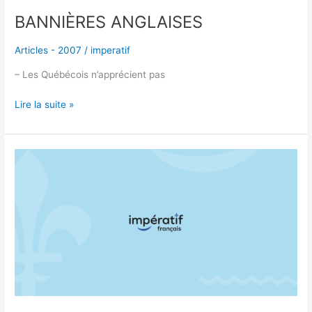
BANNIÈRES ANGLAISES
Articles - 2007
/
imperatif
– Les Québécois n’apprécient pas
Lire la suite »
CASINO
DU
LAC-
LEAMY