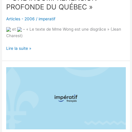
PROFONDE DU QUÉBEC »
Articles - 2006
/
imperatif
et
– « Le texte de Mme Wong est une disgrâce » (Jean
Charest)
Lire la suite »
LE
FRANÇAIS
DÈS
LA
PREMIÈRE
ANNÉE