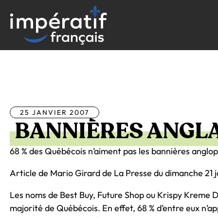
Aller
au
contenu
Tous les articles
25 JANVIER 2007
BANNIÈRES ANGL
68 % des Québécois n’aiment pas les bannières anglo
Article de Mario Girard de La Presse du dimanche 21 
Les noms de Best Buy, Future Shop ou Krispy Kreme Do
majorité de Québécois. En effet, 68 % d’entre eux n’a