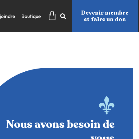
Panier
Devenir membre
joindre
Boutique
et faire un don
Nous avons besoin de
vous