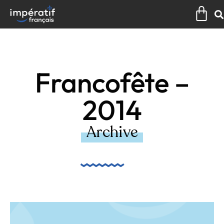
Aller
Pan
au
contenu
Francofête –
2014
Archive