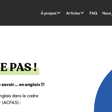
À propos
Articles
FAQ
Nous 
E PAS !
savoir… en anglais !!!
nglais dans le cadre
r (ACFAS) :