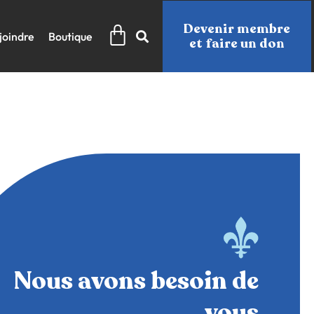
Panier
Devenir membre
joindre
Boutique
et faire un don
Nous avons besoin de
vous