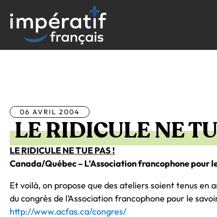
Aller
au
contenu
Tous les articles
06 AVRIL 2004
LE RIDICULE NE TU
LE RIDICULE NE TUE PAS !
Canada/Québec – L’Association francophone pour le 
Et voilà, on propose que des ateliers soient tenus en a
du congrès de l’Association francophone pour le savoi
http://www.acfas.ca/congres/