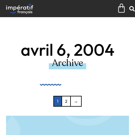
Aller
Pan
au
contenu
avril 6, 2004
Archive
1
2
→