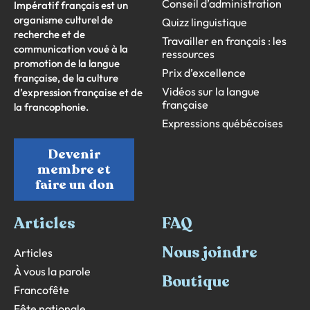
Conseil d’administration
Impératif français est un
organisme culturel de
Quizz linguistique
recherche et de
Travailler en français : les
communication voué à la
ressources
promotion de la langue
Prix d’excellence
française, de la culture
Vidéos sur la langue
d’expression française et de
française
la francophonie.
Expressions québécoises
Devenir
membre et
faire un don
Articles
FAQ
Nous joindre
Articles
À vous la parole
Boutique
Francofête
Fête nationale