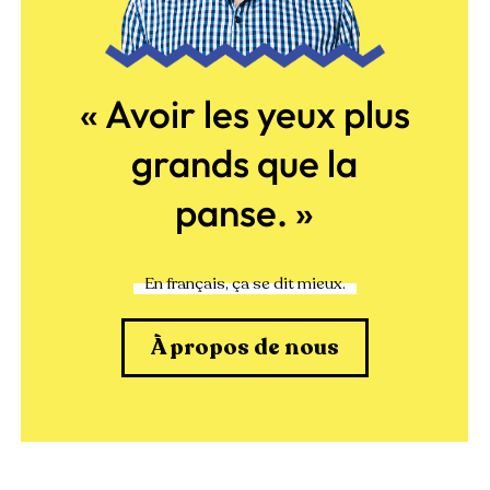
« Avoir les yeux plus
grands que la
panse. »
En français, ça se dit mieux.
À propos de nous