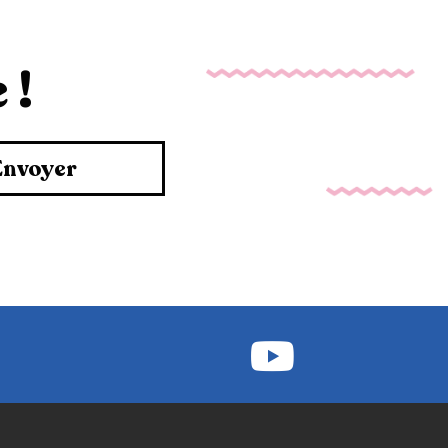
 !
Envoyer