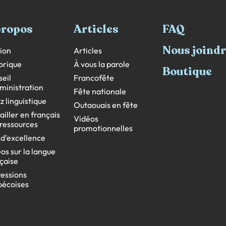
propos
Articles
FAQ
Nous joind
ion
Articles
orique
À vous la parole
Boutique
eil
Francofête
ministration
Fête nationale
z linguistique
Outaouais en fête
ailler en français
Vidéos
s ressources
promotionnelles
 d’excellence
os sur la langue
çaise
essions
bécoises