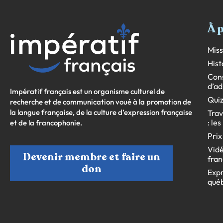
À 
Miss
Hist
Cons
d’ad
Impératif français est un organisme culturel de
Quiz
recherche et de communication voué à la promotion de
la langue française, de la culture d’expression française
Trav
: le
et de la francophonie.
Prix
Vidé
Devenir membre et faire un
fran
don
Expr
qué