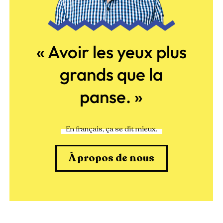
« Avoir les yeux plus
grands que la
panse. »
En français, ça se dit mieux.
À propos de nous