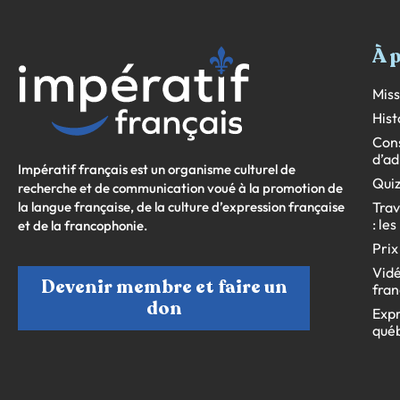
À 
Miss
Hist
Cons
d’ad
Impératif français est un organisme culturel de
Quiz
recherche et de communication voué à la promotion de
la langue française, de la culture d’expression française
Trav
: le
et de la francophonie.
Prix
Vidé
Devenir membre et faire un
fran
don
Expr
qué