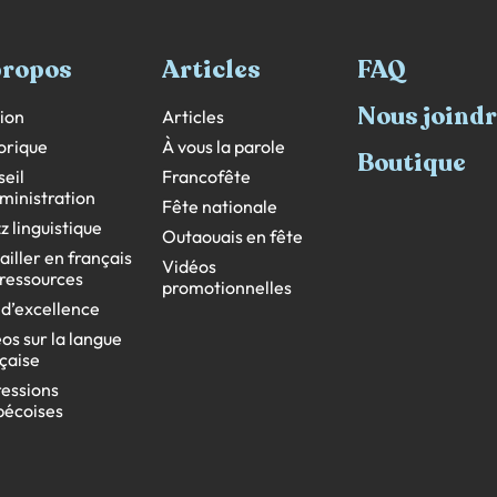
propos
Articles
FAQ
Nous joind
ion
Articles
orique
À vous la parole
Boutique
eil
Francofête
ministration
Fête nationale
z linguistique
Outaouais en fête
ailler en français
Vidéos
s ressources
promotionnelles
 d’excellence
os sur la langue
çaise
essions
bécoises