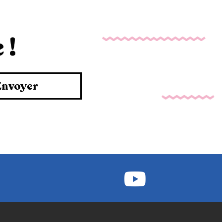
 !
Envoyer