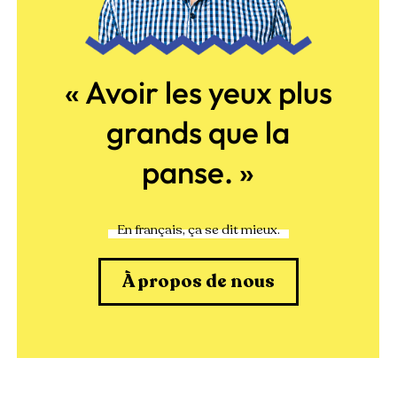
« Avoir les yeux plus
grands que la
panse. »
En français, ça se dit mieux.
À propos de nous