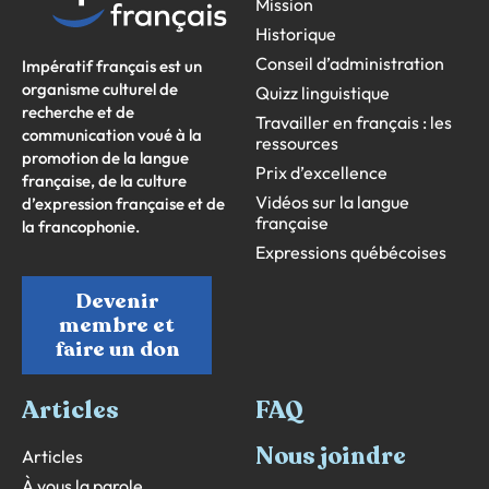
Mission
Historique
Conseil d’administration
Impératif français est un
organisme culturel de
Quizz linguistique
recherche et de
Travailler en français : les
communication voué à la
ressources
promotion de la langue
Prix d’excellence
française, de la culture
Vidéos sur la langue
d’expression française et de
française
la francophonie.
Expressions québécoises
Devenir
membre et
faire un don
Articles
FAQ
Nous joindre
Articles
À vous la parole