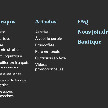
propos
Articles
FAQ
Nous joind
ion
Articles
orique
À vous la parole
Boutique
eil
Francofête
ministration
Fête nationale
z linguistique
Outaouais en fête
ailler en français
Vidéos
s ressources
promotionnelles
 d’excellence
os sur la langue
çaise
essions
bécoises