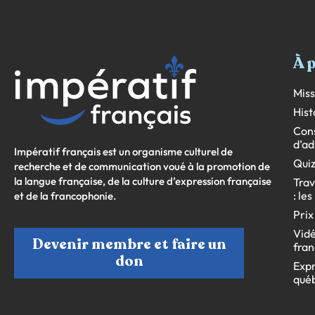
À 
Miss
Hist
Cons
d’ad
Impératif français est un organisme culturel de
Quiz
recherche et de communication voué à la promotion de
la langue française, de la culture d’expression française
Trav
: le
et de la francophonie.
Prix
Vidé
Devenir membre et faire un
fran
don
Expr
qué