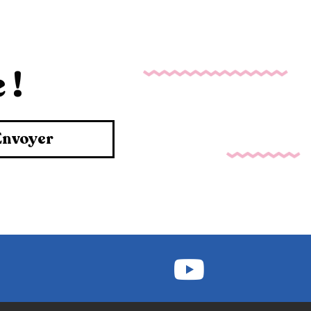
 !
Envoyer