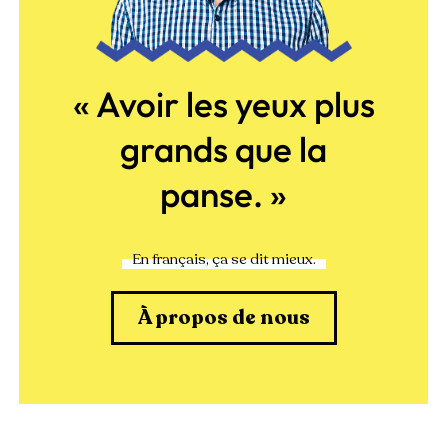
« Avoir les yeux plus
grands que la
panse. »
En français, ça se dit mieux.
À propos de nous