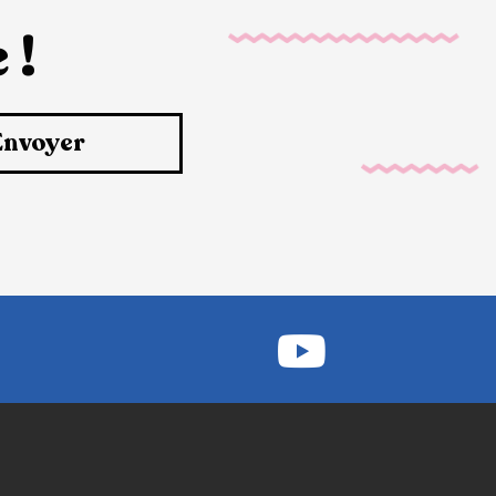
 !
Envoyer