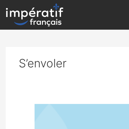
Aller
au
contenu
S’envoler
RÊVE