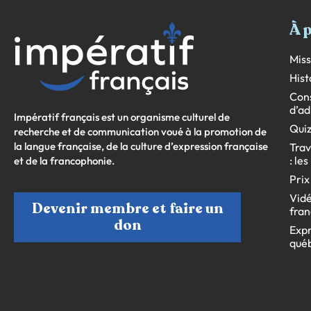
À 
Miss
Hist
Cons
d’ad
Impératif français est un organisme culturel de
Quiz
recherche et de communication voué à la promotion de
la langue française, de la culture d’expression française
Trav
: le
et de la francophonie.
Prix
Vidé
Devenir membre et faire un
fran
don
Expr
qué