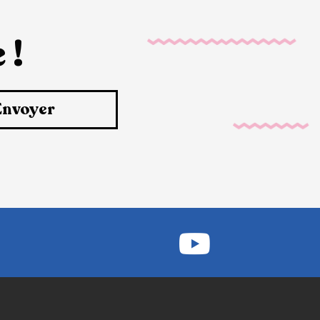
 !
Envoyer