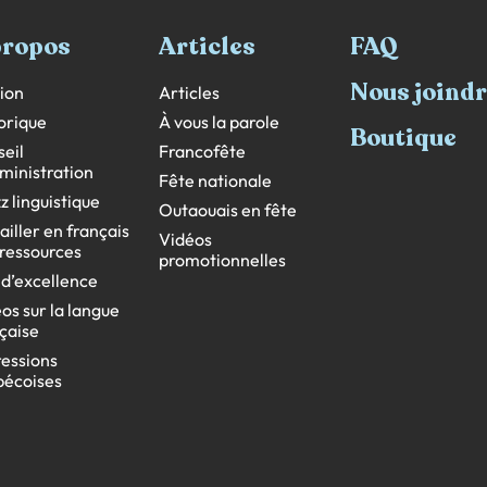
propos
Articles
FAQ
Nous joind
ion
Articles
orique
À vous la parole
Boutique
eil
Francofête
ministration
Fête nationale
z linguistique
Outaouais en fête
ailler en français
Vidéos
s ressources
promotionnelles
 d’excellence
os sur la langue
çaise
essions
bécoises