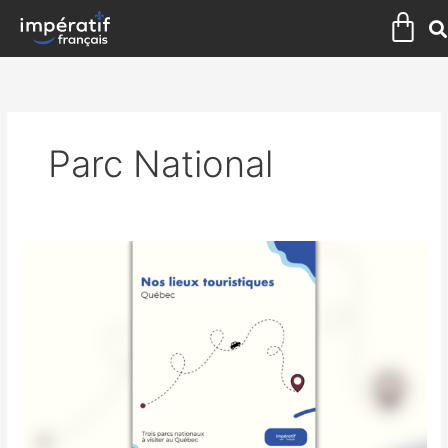
Aller
Pan
au
contenu
Parc National
Nos
lieux
touristiques
:
3
parcs
nationaux
au
Québec