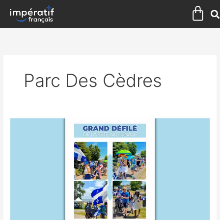
Aller
Pan
au
contenu
Parc Des Cèdres
Retour
en
images
sur
le
Grand
défilé
écologique
de