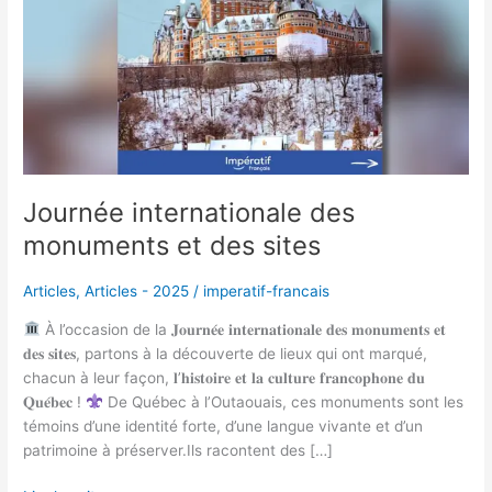
sites
Journée internationale des
monuments et des sites
Articles
,
Articles - 2025
/
imperatif-francais
À l’occasion de la 𝐉𝐨𝐮𝐫𝐧𝐞́𝐞 𝐢𝐧𝐭𝐞𝐫𝐧𝐚𝐭𝐢𝐨𝐧𝐚𝐥𝐞 𝐝𝐞𝐬 𝐦𝐨𝐧𝐮𝐦𝐞𝐧𝐭𝐬 𝐞𝐭
𝐝𝐞𝐬 𝐬𝐢𝐭𝐞𝐬, partons à la découverte de lieux qui ont marqué,
chacun à leur façon, 𝐥’𝐡𝐢𝐬𝐭𝐨𝐢𝐫𝐞 𝐞𝐭 𝐥𝐚 𝐜𝐮𝐥𝐭𝐮𝐫𝐞 𝐟𝐫𝐚𝐧𝐜𝐨𝐩𝐡𝐨𝐧𝐞 𝐝𝐮
𝐐𝐮𝐞́𝐛𝐞𝐜 !
De Québec à l’Outaouais, ces monuments sont les
témoins d’une identité forte, d’une langue vivante et d’un
patrimoine à préserver.Ils racontent des […]