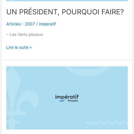
UN PRÉSIDENT, POURQUOI FAIRE?
Articles - 2007
/
imperatif
– Les Verts pisseux
Lire la suite »
T’SÉ
VEUX
DIR’