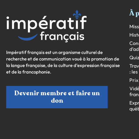
À 
Miss
Hist
Cons
d’ad
Impératif français est un organisme culturel de
Quiz
recherche et de communication voué à la promotion de
la langue française, de la culture d’expression française
Trav
: le
et de la francophonie.
Prix
Vidé
Devenir membre et faire un
fran
don
Expr
qué