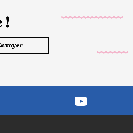
 !
Envoyer