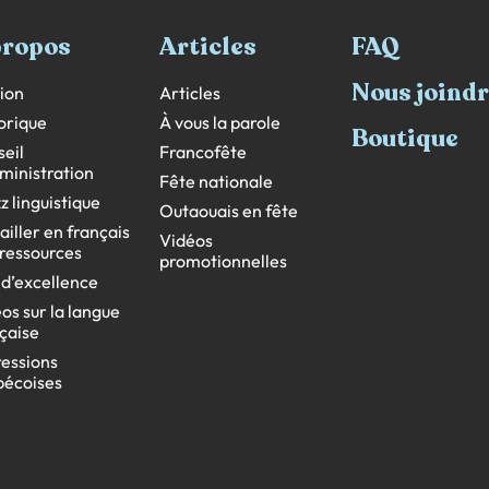
propos
Articles
FAQ
Nous joind
ion
Articles
orique
À vous la parole
Boutique
eil
Francofête
ministration
Fête nationale
z linguistique
Outaouais en fête
ailler en français
Vidéos
s ressources
promotionnelles
 d’excellence
os sur la langue
çaise
essions
bécoises