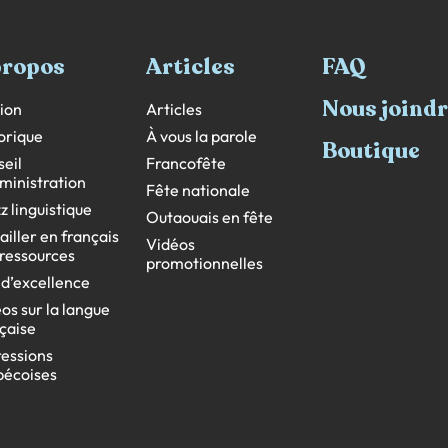
propos
Articles
FAQ
Nous joind
ion
Articles
orique
À vous la parole
Boutique
eil
Francofête
ministration
Fête nationale
z linguistique
Outaouais en fête
ailler en français
Vidéos
s ressources
promotionnelles
 d’excellence
os sur la langue
çaise
essions
bécoises