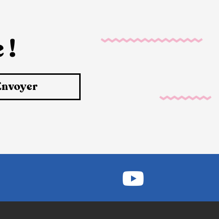
 !
Envoyer