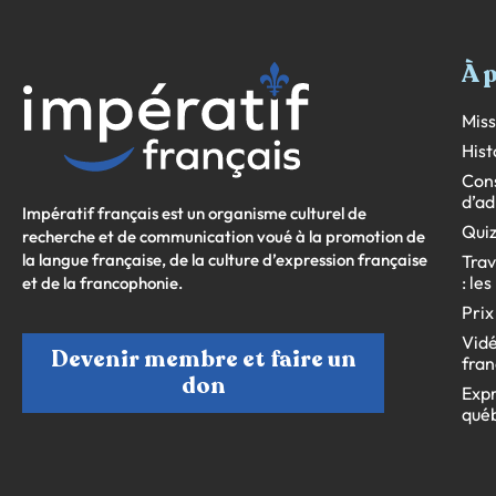
À 
Miss
Hist
Cons
d’ad
Impératif français est un organisme culturel de
Quiz
recherche et de communication voué à la promotion de
la langue française, de la culture d’expression française
Trav
: le
et de la francophonie.
Prix
Vidé
Devenir membre et faire un
fran
don
Expr
qué