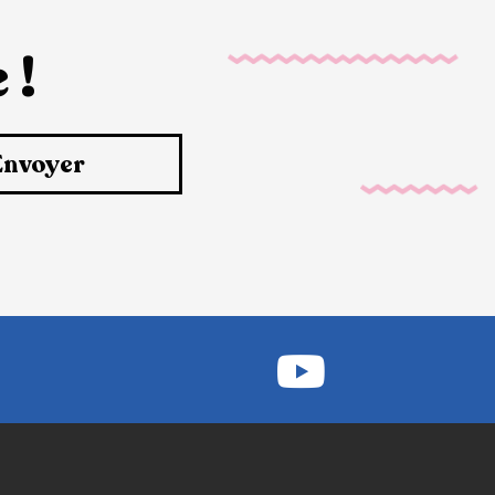
 !
Envoyer