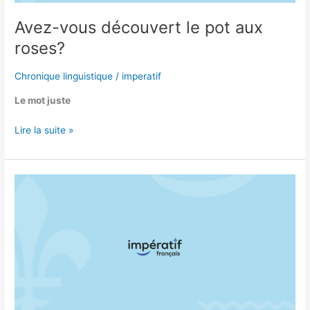
Avez-vous découvert le pot aux
roses?
Chronique linguistique
/
imperatif
Le mot juste
Lire la suite »
RADIO-
CANADA
PRIVÉE
DE
GRANDEUR