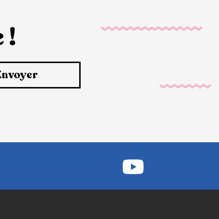
 !
Envoyer