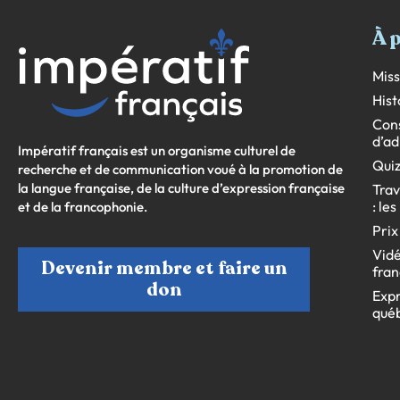
À 
Miss
Hist
Cons
d’ad
Impératif français est un organisme culturel de
Quiz
recherche et de communication voué à la promotion de
la langue française, de la culture d’expression française
Trav
: le
et de la francophonie.
Prix
Vidé
Devenir membre et faire un
fran
don
Expr
qué