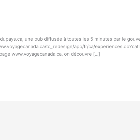
zdupays.ca, une pub diffusée à toutes les 5 minutes par le go
ww.voyagecanada.ca/tc_redesign/app/fr/ca/experiences.do?catId
a page www.voyagecanada.ca, on découvre […]