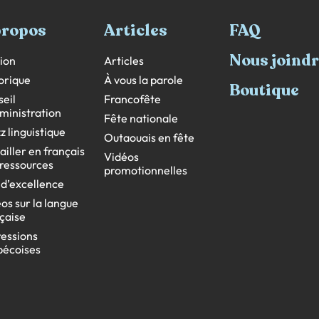
propos
Articles
FAQ
Nous joind
ion
Articles
orique
À vous la parole
Boutique
eil
Francofête
ministration
Fête nationale
z linguistique
Outaouais en fête
ailler en français
Vidéos
s ressources
promotionnelles
 d’excellence
os sur la langue
çaise
essions
bécoises