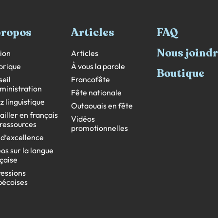
propos
Articles
FAQ
Nous joind
ion
Articles
orique
À vous la parole
Boutique
eil
Francofête
ministration
Fête nationale
z linguistique
Outaouais en fête
ailler en français
Vidéos
s ressources
promotionnelles
 d’excellence
os sur la langue
çaise
essions
bécoises