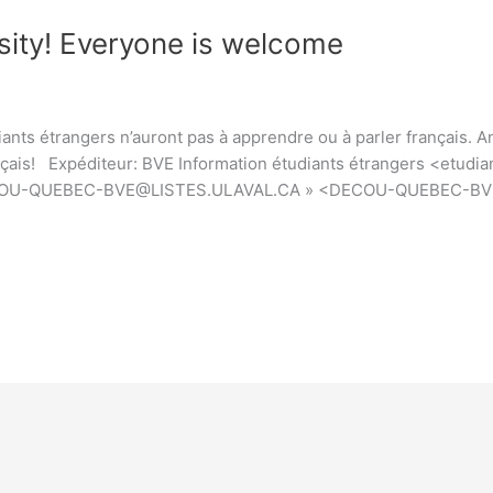
rsity! Everyone is welcome
diants étrangers n’auront pas à apprendre ou à parler français. 
français! Expéditeur: BVE Information étudiants étrangers <et
« DECOU-QUEBEC-BVE@LISTES.ULAVAL.CA » <DECOU-QUEBEC-BVE