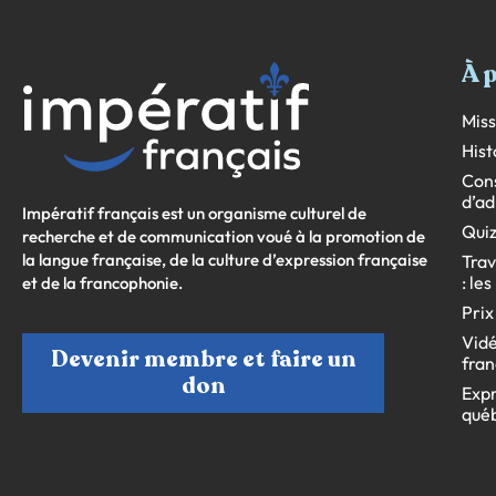
À 
Miss
Hist
Cons
d’ad
Impératif français est un organisme culturel de
Quiz
recherche et de communication voué à la promotion de
la langue française, de la culture d’expression française
Trav
: le
et de la francophonie.
Prix
Vidé
Devenir membre et faire un
fran
don
Expr
qué