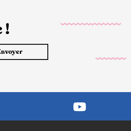
 !
Envoyer