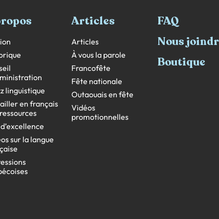
propos
Articles
FAQ
Nous joind
ion
Articles
orique
À vous la parole
Boutique
eil
Francofête
ministration
Fête nationale
z linguistique
Outaouais en fête
ailler en français
Vidéos
s ressources
promotionnelles
 d’excellence
os sur la langue
çaise
essions
bécoises