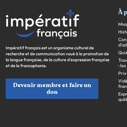
À 
Miss
Hist
Cons
d’ad
Impératif français est un organisme culturel de
Quiz
recherche et de communication voué à la promotion de
la langue française, de la culture d’expression française
Trav
: le
et de la francophonie.
Prix
Vidé
Devenir membre et faire un
fran
don
Expr
qué