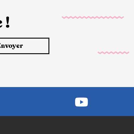
 !
Envoyer