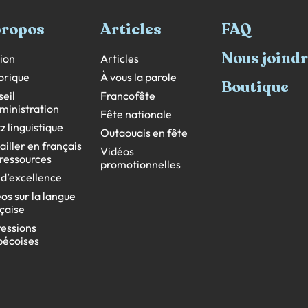
propos
Articles
FAQ
Nous joind
ion
Articles
orique
À vous la parole
Boutique
eil
Francofête
ministration
Fête nationale
z linguistique
Outaouais en fête
ailler en français
Vidéos
s ressources
promotionnelles
 d’excellence
os sur la langue
çaise
essions
bécoises