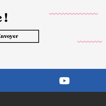
 !
Envoyer