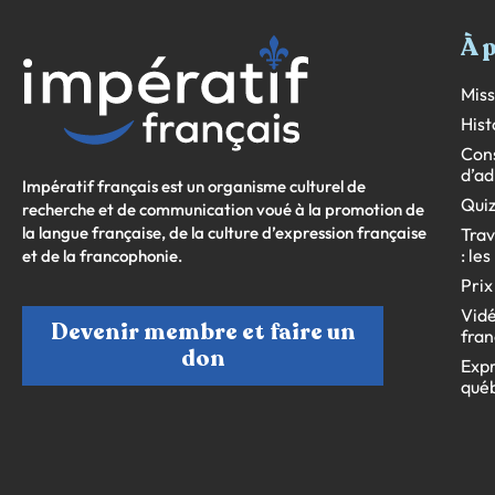
À 
Miss
Hist
Cons
d’ad
Impératif français est un organisme culturel de
Quiz
recherche et de communication voué à la promotion de
la langue française, de la culture d’expression française
Trav
: le
et de la francophonie.
Prix
Vidé
Devenir membre et faire un
fran
don
Expr
qué