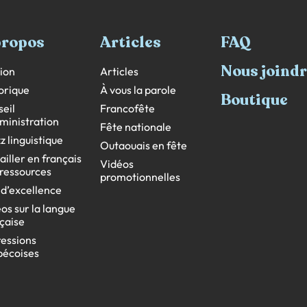
propos
Articles
FAQ
Nous joind
ion
Articles
orique
À vous la parole
Boutique
eil
Francofête
ministration
Fête nationale
z linguistique
Outaouais en fête
ailler en français
Vidéos
s ressources
promotionnelles
 d’excellence
os sur la langue
çaise
essions
bécoises