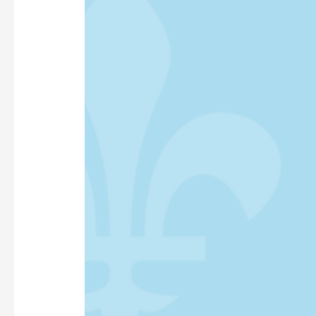
VOUS
ADORE
!