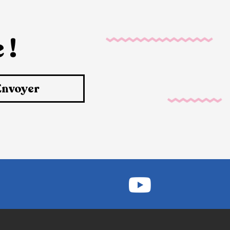
 !
Envoyer