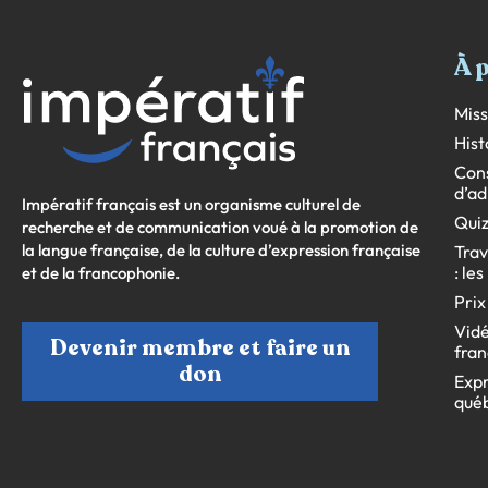
À 
Miss
Hist
Cons
d’ad
Impératif français est un organisme culturel de
Quiz
recherche et de communication voué à la promotion de
la langue française, de la culture d’expression française
Trav
: le
et de la francophonie.
Prix
Vidé
Devenir membre et faire un
fran
don
Expr
qué