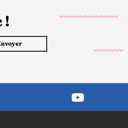
 !
Envoyer