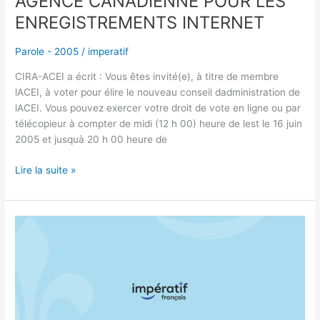
AGENCE CANADIENNE POUR LES
ENREGISTREMENTS INTERNET
Parole - 2005
/
imperatif
CIRA-ACEI a écrit : Vous êtes invité(e), à titre de membre
lACEI, à voter pour élire le nouveau conseil dadministration de
lACEI. Vous pouvez exercer votre droit de vote en ligne ou par
télécopieur à compter de midi (12 h 00) heure de lest le 16 juin
2005 et jusquà 20 h 00 heure de
Lire la suite »
LA
FRANCE
:
MON
« NON »
EST
QUÉBÉCOIS