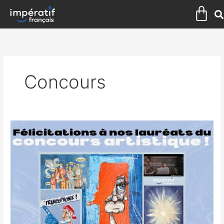
Aller
Pan
au
contenu
Concours
Félicitations
à
nos
lauréats
du
concours
artistique
!