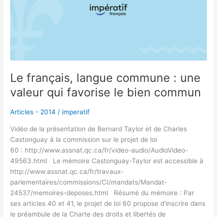
:
une
valeur
qui
favorise
le
bien
Le français, langue commune : une
commun
valeur qui favorise le bien commun
Articles - 2014
/
imperatif
Vidéo de la présentation de Bernard Taylor et de Charles
Castonguay à la commission sur le projet de loi
60 : http://www.assnat.qc.ca/fr/video-audio/AudioVideo-
49563.html Le mémoire Castonguay-Taylor est accessible à
http://www.assnat.qc.ca/fr/travaux-
parlementaires/commissions/CI/mandats/Mandat-
24537/memoires-deposes.html Résumé du mémoire : Par
ses articles 40 et 41, le projet de loi 60 propose d’inscrire dans
le préambule de la Charte des droits et libertés de