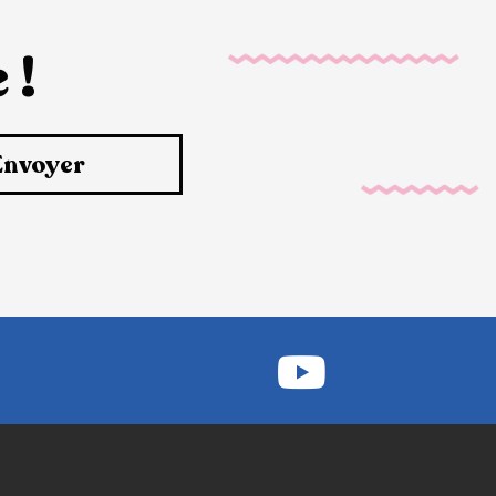
 !
Envoyer