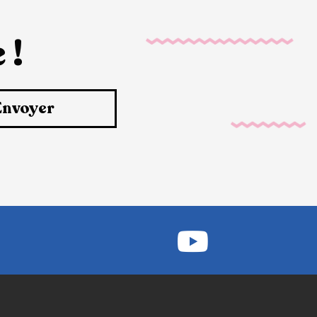
 !
Envoyer