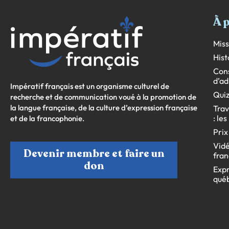
À 
Miss
Hist
Cons
d’ad
Impératif français est un organisme culturel de
Quiz
recherche et de communication voué à la promotion de
la langue française, de la culture d’expression française
Trav
: le
et de la francophonie.
Prix
Vidé
Devenir membre et faire un
fran
don
Expr
qué