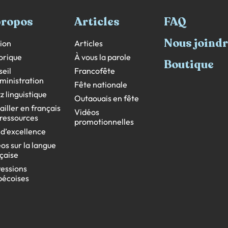
propos
Articles
FAQ
Nous joind
ion
Articles
orique
À vous la parole
Boutique
eil
Francofête
ministration
Fête nationale
z linguistique
Outaouais en fête
ailler en français
Vidéos
s ressources
promotionnelles
 d’excellence
os sur la langue
çaise
essions
bécoises