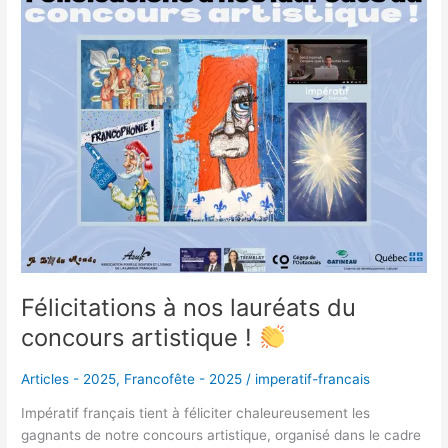
à
nos
lauréats
du
concours
artistique
!
Félicitations à nos lauréats du
concours artistique !
Articles - 2025
,
Francofête - 2025
/
imperatif-francais
Impératif français tient à féliciter chaleureusement les
gagnants de notre concours artistique, organisé dans le cadre