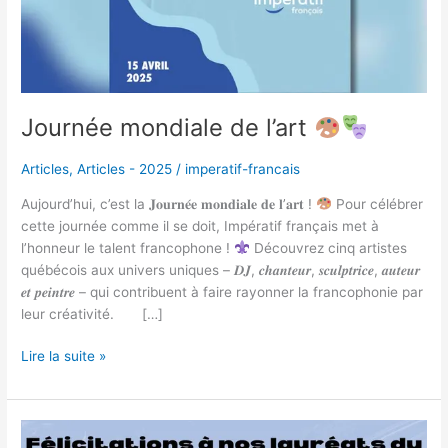
Journée mondiale de l’art
Articles
,
Articles - 2025
/
imperatif-francais
Aujourd’hui, c’est la 𝐉𝐨𝐮𝐫𝐧𝐞́𝐞 𝐦𝐨𝐧𝐝𝐢𝐚𝐥𝐞 𝐝𝐞 𝐥’𝐚𝐫𝐭 !
Pour célébrer
cette journée comme il se doit, Impératif français met à
l’honneur le talent francophone !
Découvrez cinq artistes
québécois aux univers uniques – 𝑫𝑱, 𝒄𝒉𝒂𝒏𝒕𝒆𝒖𝒓, 𝒔𝒄𝒖𝒍𝒑𝒕𝒓𝒊𝒄𝒆, 𝒂𝒖𝒕𝒆𝒖𝒓
𝒆𝒕 𝒑𝒆𝒊𝒏𝒕𝒓𝒆 – qui contribuent à faire rayonner la francophonie par
leur créativité. […]
Lire la suite »
Félicitations