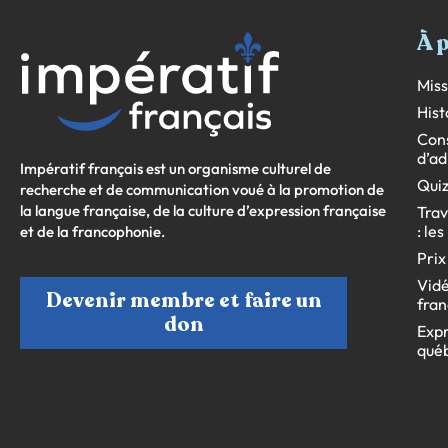
À 
Miss
Hist
Cons
d’ad
Impératif français est un organisme culturel de
Quiz
recherche et de communication voué à la promotion de
la langue française, de la culture d’expression française
Trav
: le
et de la francophonie.
Prix
Vidé
Devenir membre et faire un
fran
don
Expr
qué