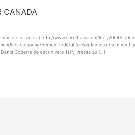
R CANADA
anadian de service » ( http://www.soreltracy.com/liter/2004/sep
Commandites du gouvernement fédéral (accointances notamment ave
Denis Coderre de cet univers-là)*, ivresse au […]