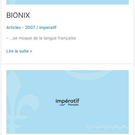
BIONIX
Articles - 2007
/
imperatif
– …se moque de la langue française
Lire la suite »
LE
FRANÇAIS
EN
LOUISIANE