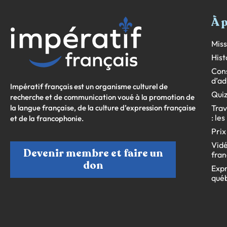
À 
Miss
Hist
Cons
d’ad
Impératif français est un organisme culturel de
Quiz
recherche et de communication voué à la promotion de
la langue française, de la culture d’expression française
Trav
: le
et de la francophonie.
Prix
Vidé
Devenir membre et faire un
fran
don
Expr
qué