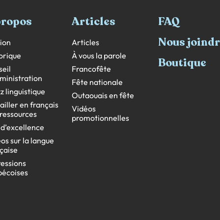
propos
Articles
FAQ
Nous joind
ion
Articles
orique
À vous la parole
Boutique
eil
Francofête
ministration
Fête nationale
z linguistique
Outaouais en fête
ailler en français
Vidéos
s ressources
promotionnelles
 d’excellence
os sur la langue
çaise
essions
bécoises