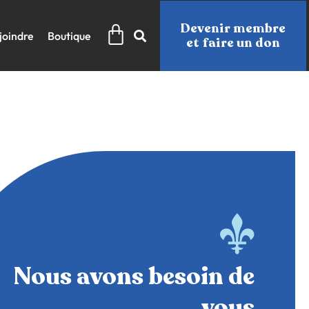
Panier
Devenir membre
joindre
Boutique
et faire un don
Nous avons besoin de
vous