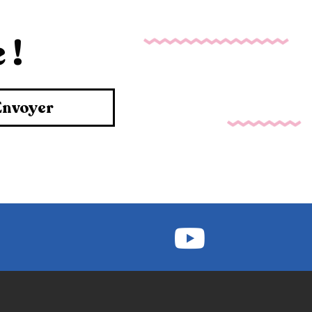
 !
Envoyer