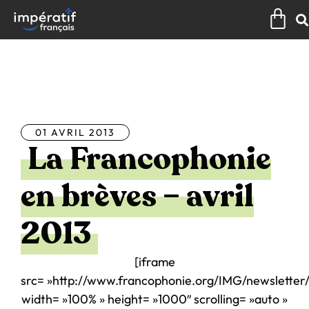
Aller
Pan
au
contenu
Tous les articles
01 AVRIL 2013
La Francophonie
en brèves – avril
2013
[iframe
src= »http://www.francophonie.org/IMG/newsletter/
width= »100% » height= »1000″ scrolling= »auto »