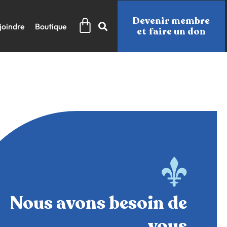
Panier
Devenir membre
joindre
Boutique
et faire un don
Nous avons besoin de
vous