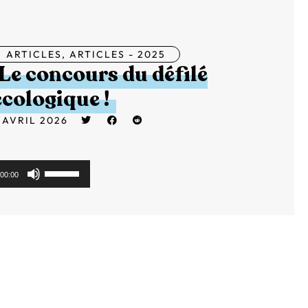
ARTICLES
,
ARTICLES - 2025
Le concours du défilé
écologique !
romo
 AVRIL 2026
Utilisez
00:00
les
flèches
haut/bas
pour
augmenter
ou
diminuer