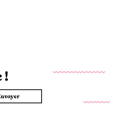
 !
Envoyer