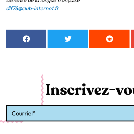
Défense de la langue française
dlf78@club-internet.fr
Inscrivez-vou
Courriel