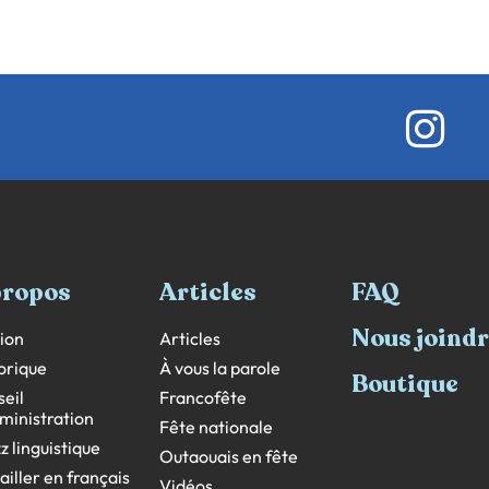
propos
Articles
FAQ
Nous joind
ion
Articles
orique
À vous la parole
Boutique
eil
Francofête
ministration
Fête nationale
z linguistique
Outaouais en fête
ailler en français
Vidéos