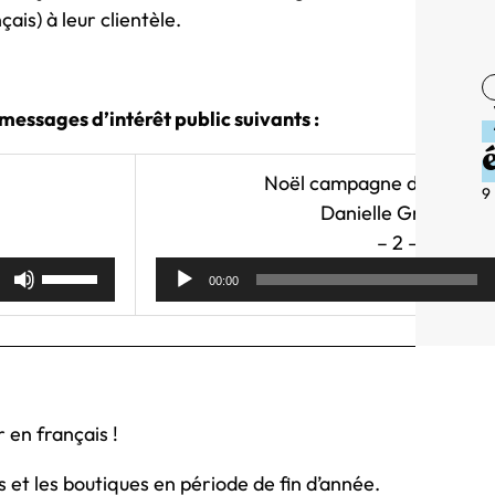
ais) à leur clientèle.
messages d’intérêt public suivants :
Noël campagne d’achat p
9
Danielle Grégoire
– 2 –
Lecteur
Utilisez
00:00
audio
les
flèches
haut/bas
pour
augmenter
 en français !
ou
diminuer
 et les boutiques en période de fin d’année.